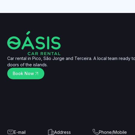
Car rental in Pico, São Jorge and Terceira. A local team ready 
doors of the islands.
Book Now
E-mail
Address
Phone/Mobile