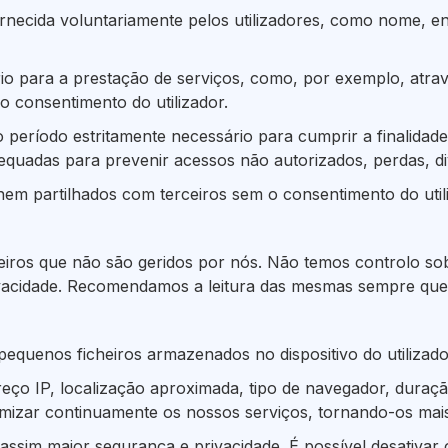
necida voluntariamente pelos utilizadores, como nome, en
o para a prestação de serviços, como, por exemplo, atravé
o consentimento do utilizador.
período estritamente necessário para cumprir a finalidade
quadas para prevenir acessos não autorizados, perdas, div
m partilhados com terceiros sem o consentimento do utiliza
rceiros que não são geridos por nós. Não temos controlo so
rivacidade. Recomendamos a leitura das mesmas sempre que
 pequenos ficheiros armazenados no dispositivo do utiliza
o IP, localização aproximada, tipo de navegador, duração 
mizar continuamente os nossos serviços, tornando-os mais 
o assim maior segurança e privacidade. É possível desativar